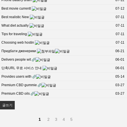
Phone battery drain
07-12
Best movie currentl
07-12
Best realistic New
07-11
What diet actually
07-11
Tips for traveling
07-11
Choosing web hostin
07-11
Придбати дженерики
06-21
Delivers people wit
06-01
단축URL 무료 서비스 안내
06-01
Provides users with
05-14
Premium CBD gummie
03-27
Premium CBD oils
03-27
글쓰기
1
2
3
4
5