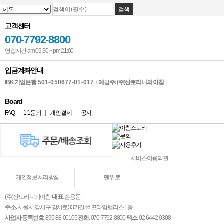
고객센터
070-7792-8800
영업시간 am 09:30 ~ pm 21:00
입금계좌안내
IBK 기업은행
501-050677-01-017
/
예금주: (주)산토리니의 아침
Board
FAQ
|
1:1문의
|
개인결제
|
공지
서비스이용약관
개인정보처리방침
맨위로
(주)산토리니의아침
대표.
손용문
주소.
서울시 강서구 강서로33가길86 프라임팰리스 1층
사업자 등록번호.
895-88-00105
전화.
070-7792-8800
팩스.
02-6442-0308