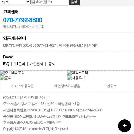
고객센터
070-7792-8800
영업시간 am 09:30 ~ pm 21:00
입금계좌안내
IBK 기업은행
501-050677-01-017
/
예금주: (주)산토리니의 아침
Board
FAQ
|
1:1문의
|
개인결제
|
공지
서비스이용약관
개인정보처리방침
맨위로
(주)산토리니의아침
대표.
손용문
주소.
서울시 강서구 강서로33가길86 프라임팰리스 1층
사업자 등록번호.
895-88-00105
전화.
070-7792-8800
팩스.
02-6442-0308
통신판매업신고번호.
제 OO구 - 123호
개인정보보호책임자.
손용문
호스팅 서비스사업자.
심플렉스인터넷(주)
Copyright © 2018 santorinis.kr. All Rights Reserved.