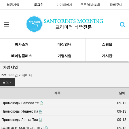
회원가입
로그인
마이페이지
주문/배송조회
장바구니
회사소개
매장안내
쇼핑몰
베이킹클래스
가맹사업
게시판
가맹사업
Total 233건
7 페이지
글쓰기
제목
날짜
Промокоды Lamoda те
09-12
Промокоды Яндекс Ла
09-13
Промокоды Лента Тел
09-13
[유머] 흔한 유튜버 광고후기
09-13