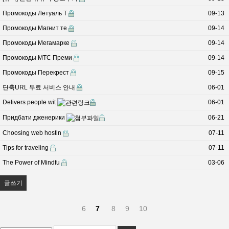
Промокоды Летуаль Т
09-13
Промокоды Магнит те
09-14
Промокоды Мегамарке
09-14
Промокоды МТС Преми
09-14
Промокоды Перекрест
09-15
단축URL 무료 서비스 안내
06-01
Delivers people wit
06-01
Придбати дженерики
06-21
Choosing web hostin
07-11
Tips for traveling
07-11
The Power of Mindfu
03-06
글쓰기
6
7
8
9
10